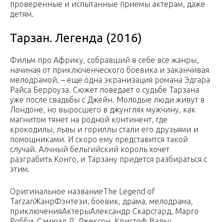
проверенные и испытанные приемы актерам, даже
детям.
Тарзан. Легенда (2016)
Фильм про Африку, собравший в себе все жанры,
начиная от приключенческого боевика и заканчивая
мелодрамой, – еще одна экранизация романа Эдгара
Райса Берроуза. Сюжет поведает о судьбе Тарзана
уже после свадьбы с Джейн. Молодые люди живут в
Лондоне, но выросшего в джунглях мужчину, как
магнитом тянет на родной континент, где
крокодилы, львы и гориллы стали его друзьями и
помощниками. И скоро ему представится такой
случай. Алчный бельгийский король хочет
разграбить Конго, и Тарзану придется разбираться с
этим.
Оригинальное названиеThe Legend of
TarzanЖанрФэнтези, боевик, драма, мелодрама,
приключенияАктерыАлександр Скарсгард, Марго
Робби, Сэмюэл Л. Джексон, Кристоф Вальц…