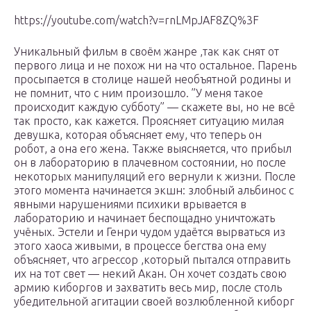
https://youtube.com/watch?v=rnLMpJAF8ZQ%3F
Уникальный фильм в своём жанре ,так как снят от
первого лица и не похож ни на что остальное. Парень
просыпается в столице нашей необъятной родины и
не помнит, что с ним произошло. ”У меня такое
происходит каждую субботу” — скажете вы, но не всё
так просто, как кажется. Проясняет ситуацию милая
девушка, которая объясняет ему, что теперь он
робот, а она его жена. Также выясняется, что прибыл
он в лабораторию в плачевном состоянии, но после
некоторых манипуляций его вернули к жизни. После
этого момента начинается экшн: злобный альбинос с
явными нарушениями психики врывается в
лабораторию и начинает беспощадно уничтожать
учёных. Эстели и Генри чудом удаётся вырваться из
этого хаоса живыми, в процессе бегства она ему
объясняет, что агрессор ,который пытался отправить
их на тот свет — некий Акан. Он хочет создать свою
армию киборгов и захватить весь мир, после столь
убедительной агитации своей возлюбленной киборг