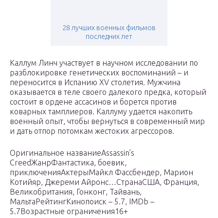
28 лучших военных фильмов
последних лет
Каллум Линч участвует в научном исследовании по
разблокировке генетических воспоминаний – и
переносится в Испанию XV столетия. Мужчина
оказывается в теле своего далекого предка, который
состоит в ордене ассасинов и борется против
коварных тамплиеров. Каллуму удается накопить
военный опыт, чтобы вернуться в современный мир
и дать отпор потомкам жестоких агрессоров.
Оригинальное названиеAssassin’s
CreedЖанрФантастика, боевик,
приключенияАктерыМайкл Фассбендер, Марион
Котийяр, Джереми Айронс…СтранаСША, Франция,
Великобритания, Гонконг, Тайвань,
МальтаРейтингКинопоиск – 5.7, IMDb –
5.7Возрастные ограничения16+