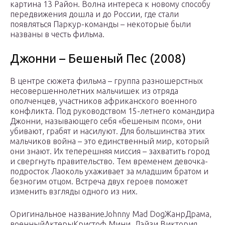
картина 13 Район. Волна интереса к новому способу
передвижения дошла и до России, где стали
появляться Паркур-команды – некоторые были
названы в честь фильма.
Джонни – Бешеный Пес (2008)
В центре сюжета фильма – группа разношерстных
несовершеннолетних мальчишек из отряда
ополченцев, участников африканского военного
конфликта. Под руководством 15-летнего командира
Джонни, называющего себя «бешеным псом», они
убивают, грабят и насилуют. Для большинства этих
мальчиков война – это единственный мир, который
они знают. Их теперешняя миссия – захватить город
и свергнуть правительство. Тем временем девочка-
подросток Лаоколь ухаживает за младшим братом и
безногим отцом. Встреча двух героев поможет
изменить взгляды одного из них.
Оригинальное названиеJohnny Mad DogЖанрДрама,
военныйАктерыКристоф Мини, Дэйзи Виктория