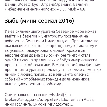
Ванди, Жозеф Дуо…СтранаФранция, Бельгия,
ЛиберияРейтингКинопоиск – 6.5, IMDb – 6.8
Зыбь (мини-сериал 2016)
Из-за сильнейшего урагана Северное море может
выйти из берегов и уничтожить поселения на
побережье Бельгии и Нидерландов. Правительство
оказывается не готово к природному катаклизму и
не успевает эвакуировать людей. Красочная
европейская драма с высоким рейтингом стала
одной из самых зрелищных, обойдя американские
проекты в этой тематике. В многосерийном фильме
про шторм и ураган предстанут несколько сюжетных
линий о людях, попавших в эпицентр опасных
событий – от обычных граждан до чиновников,
пытающихся решить проблему.
Оригинальное названиеAls de dijken
brekenЖанрДрамаАктерыГийс Шолтен ван Ашат,
Янни Гослинга, Симона Милсдохтер…