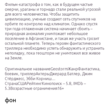
Фильм-катастрофа о том, как в будущем частые
смерчи, ураганы и торнадо стали реальной угрозой
для всего человечества. Чтобы защитить
цивилизацию, ученые создают сеть спутников на
орбите по контролю над климатом. Однако спустя
три года отлаженная система начинает сбоить –
природная аномалия уничтожает небольшое
поселение в Афганистане, и такая же участь грозит
остальной планете. Теперь героям фантастического
триллера необходимо успеть обнаружить и устранить
неполадку, пока геошторм не уничтожил все живое
на Земле.
Оригинальное названиеGeostormЖанрФантастика,
боевик, триллерАктерыДжерард Батлер, Джим
Стёрджесс, Эбби Корниш…
СтранаСШАРейтингКинопоиск – 5.8, IMDb –
5.3Возрастные ограничения16+
фон