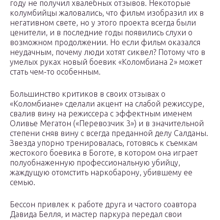
году не получил хвалебных отзывов. Некоторые
колумбийцы жаловались, что фильм изобразил их в
негативном свете, но у этого проекта всегда были
ценители, и в последние годы появились слухи о
возможном продолжении. Но если фильм оказался
неудачным, почему люди хотят сиквел? Потому что в
умелых руках новый боевик «Коломбиана 2» может
стать чем-то особенным.
Большинство критиков в своих отзывах о
«Коломбиане» сделали акцент на слабой режиссуре,
свалив вину на режиссера с эффектным именем
Оливье Мегатон («Перевозчик 3») и в значительной
степени сняв вину с всегда преданной делу Салданы.
Звезда упорно тренировалась, готовясь к съемкам
жестокого боевика в Боготе, в котором она играет
полуобнаженную профессиональную убийцу,
жаждущую отомстить наркобарону, убившему ее
семью.
Бессон привлек к работе друга и частого соавтора
Давида Белля, и мастер паркура передал свои