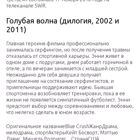
телеканале SWR.
Голубая волна (дилогия, 2002 и
2011)
Главная героиня фильма профессионально
занималась серфингом, но после получения травмы
отказалась от спортивной карьеры. Энни живет в
одном доме с подругами, днем работает горничной в
отеле, а по вечерам занимается с младшей сестрой.
Неожиданно для себя девушка получает
приглашение на состязание серфингистов, и
приятельницы поддерживают идею. Бывшая
спортсменка возобновляет тренировки, пока в ее
жизни не появляется симпатичный футболист. Энни
предстоит выбор между соревнованиями и любовью,
что нелегко сделать в юном возрасте.
Оригинальное названиеBlue CrushЖанрДрама,
мелодрама, спортАктерыКейт Босворт, Мэттью
Дэвис, Мишель Родригес…СтранаСША,