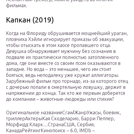
фильмах.
Капкан (2019)
Когда на Флориду обрушивается мощнейший ураган,
пловчиха Хэйли игнорирует приказы об эвакуации,
чтобы отыскать в этом хаосе пропавшего отца.
Девушка обнаруживает мужчину без сознания в
подвале их практически полностью затопленного
дома, где они вместе со своим псом оказываются в
западне. Но вода – это меньшее, чего им стоит
бояться, ведь неподалеку уже кружат аллигаторы.
Зарубежный фильм про торнадо, из-за которого отец
с дочерью попали в смертельную ловушку, держит в
напряжении до конца. Так кто же первым доберется
до компании – животные-людоеды или стихия?
Оригинальное названиеCrawlЖанрУжасы, боевик,
триллерАктерыКая Скоделарио, Барри Пеппер,
Морфидд Кларк…СтранаСША, Сербия,
КанадаРейтингКинопоиск – 6.0, IMDb –