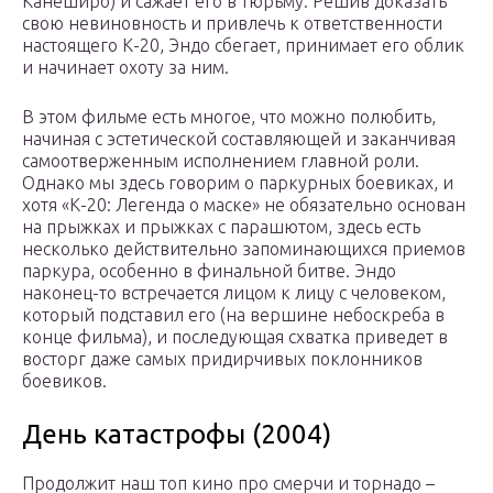
Канеширо) и сажает его в тюрьму. Решив доказать
свою невиновность и привлечь к ответственности
настоящего К-20, Эндо сбегает, принимает его облик
и начинает охоту за ним.
В этом фильме есть многое, что можно полюбить,
начиная с эстетической составляющей и заканчивая
самоотверженным исполнением главной роли.
Однако мы здесь говорим о паркурных боевиках, и
хотя «К-20: Легенда о маске» не обязательно основан
на прыжках и прыжках с парашютом, здесь есть
несколько действительно запоминающихся приемов
паркура, особенно в финальной битве. Эндо
наконец-то встречается лицом к лицу с человеком,
который подставил его (на вершине небоскреба в
конце фильма), и последующая схватка приведет в
восторг даже самых придирчивых поклонников
боевиков.
День катастрофы (2004)
Продолжит наш топ кино про смерчи и торнадо –