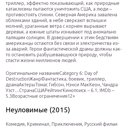
триллер, эффектно показывающий, как природные
катаклизмы пытаются уничтожить США, а люди –
противостоять стихии. Северная Америка завалена
обломками зданий, в небе сверкают вспышки
молний, ураганные ветра с корнем вырывают
деревья, а южные штаты изнывают под аномально
палящим солнцем. В довершении к этим бедствиям
американцы остаются без связи и электричества из-
за аварий. Герои фантастической драмы должны как-
то остановить разбушевавшуюся природу, чтобы
спасти жизни миллионов людей.
Оригинальное названиеCategory 6: Day of
DestructionЖанрФантастика, боевик, триллер,
драмаАктерыТомас Гибсон, Нэнси МакКеон, Чандра
Уэст…СтранаСШАРейтингКинопоиск – 6.1, IMDb –
5.3Возрастные ограничения12+
Неуловимые (2015)
Комедия, Криминал, Приключения, Русский фильм