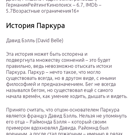
ГерманияРейтингКинопоиск – 6.7, IMDb –
5.7Возрастные ограничения16+
История Паркура
Давид Бэлль (David Belle)
Эта история может быть оспорена и
подвергнута множеству сомнений – это будет
правильно, ведь невозможно отыскать истоки
Паркура. Паркур – нечто такое, что могло
существовать всегда, но в другом виде, с иными
философией и предназначением. Бег не всегда
назывался бегом, но существовал ещё с самого
начала времён, как умение ходить, дышать и видеть.
Принято считать, что отцом-основателем Паркура
является француз Давид Бэлль. Нельзя не упомянуть
его отца – Раймонда Бэлля – который своим
примером вдохновлял Давида. Райомнд был
военным, а после стал пожарным – именно в рядах