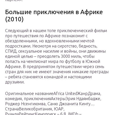
Большие приключения в Африке
(2010)
Следующий в нашем топе приключенческий фильм
про путешествия по Африке познакомит с
обездоленными, но вдохновленными мечтой
подростками. Несмотря на сиротство, бедность,
СПИД, сексуальное насилие и войны, они движимы
единой целью – преодолеть 3000 миль, чтобы
попасть на чемпионат мира по футболу в Южной
Африке. В предпринятом путешествии через семь
стран для них не имеют значения никакие преграды
– ребята становятся командой и настоящими
друзьями.
Оригинальное названиеAfrica UnitedЖанрДрама,
комедия, приключенияАктерыЭрия Ндаямбадже,
Роджер Нсенгиюмва, Саню Джоанита Кинту…
СтранаВеликобритания, ЮАР,
РуандаРейтингКинопоиск – 6.8, IMDb –