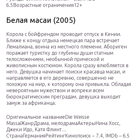
6.5Возрастные ограничения12+
Белая масаи (2005)
Корола с бойфрендом проводит отпуск в Кении.
Ближе к концу отдыха немецкая пара встречает
Лемалиана, воина из местного племени. Абориген
поражает туристку до глубины души статным
телосложением, необычной прической и
живописным костюмом. Корола сразу влюбляется в
него. Девушка начинает поиски красавца масаи, и
направляется в его деревню, совершенно не
похожую на мир, к которому она привыкла. Обладая
невероятным мужеством и вопреки всем
бюрократическим преградам, девушка выходит
замуж за африканца.
Оригинальное названиеDie Weisse
MassaiЖанрДрама, мелодрамаАктерыНина Хосс,
Джеки Идо, Катя Флинт…
СтранаГерманияРейтингКинопоиск – 7.4, IMDb – 6.5