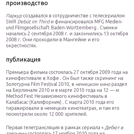
производство
Паркур
создавался в сотрудничестве с телесериалом
SWR
Debüt im Third
и финансировался MFG Medien-
und Filmgesellschaft Baden-Württemberg . Съемки
начались 2 сентября 2008 г. и закончились 13 октября
2008 г. Они проходили в Мангейме и его
окрестностях.
публикация
Премьера фильма состоялась 27 октября 2009 года на
кинофестивале
в
Хофе
. Он был также
скрининг
на
Золотурна Film
Festival
2010, в
немецком кино
раздел
на Берлинале 2010 и в марте 2010 года на 12 — м
Method Fest Независимого кинофестиваль в
Калабасас (Калифорния) . С марта 2010 года его
тиражировали в немецких кинотеатрах, и там его
посмотрели около 12 000 зрителей.
Первая телетрансляция в рамках сериала «
Дебют в
третьем»
состоялась 17 ноября 2010 года на