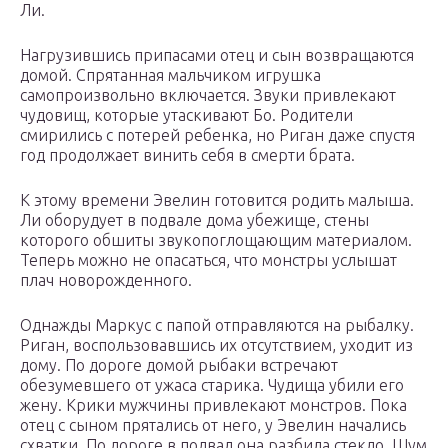
Ли.
Нагрузившись припасами отец и сын возвращаются
домой. Спрятанная мальчиком игрушка
самопроизвольно включается. Звуки привлекают
чудовищ, которые утаскивают Бо. Родители
смирились с потерей ребенка, но Риган даже спустя
год продолжает винить себя в смерти брата.
К этому времени Эвелин готовится родить малыша.
Ли оборудует в подвале дома убежище, стены
которого обшиты звукопоглощающим материалом.
Теперь можно не опасаться, что монстры услышат
плач новорожденного.
Однажды Маркус с папой отправляются на рыбалку.
Риган, воспользовавшись их отсутствием, уходит из
дому. По дороге домой рыбаки встречают
обезумевшего от ужаса старика. Чудища убили его
жену. Крики мужчины привлекают монстров. Пока
отец с сыном прятались от него, у Эвелин начались
схватки. По дороге в подвал она разбила стекло. Шум