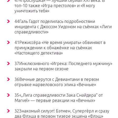
47«Прослушка» — лучший сериал XXI века. В
топ-10 также «Игра престолов» и «Я могу
уничтожить тебя»
44Галь Гадот поделилась подробностями
инцидента с Джоссом Уидоном на съёмках «Лиги
справедливости»
41Режиссёра «Не время умирать» обвиняют в
принуждении к обнажёнке на съёмках
«Настоящего детектива»
37Инклюзивного «Игрека: Последнего мужчину»
закрыли на первом сезоне
36Вечные дерутся с Девиантами в первом
отрывке марвеловского эпика «Вечные»
35«„Лига справедливости Зака Снайдера“ от
Marvel» — первые реакции на «Вечных»
32Знакомый силуэт! Бэтмен, Супергёрл и сразу
два Флэша в первом тизере экшена «Флэш»