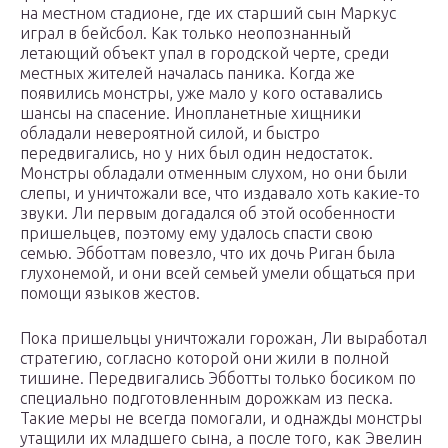
на местном стадионе, где их старший сын Маркус
играл в бейсбол. Как только неопознанный
летающий объект упал в городской черте, среди
местных жителей началась паника. Когда же
появились монстры, уже мало у кого оставались
шансы на спасение. Инопланетные хищники
обладали невероятной силой, и быстро
передвигались, но у них был один недостаток.
Монстры обладали отменным слухом, но они были
слепы, и уничтожали все, что издавало хоть какие-то
звуки. Ли первым догадался об этой особенности
пришельцев, поэтому ему удалось спасти свою
семью. Эбботтам повезло, что их дочь Риган была
глухонемой, и они всей семьей умели общаться при
помощи языков жестов.
Пока пришельцы уничтожали горожан, Ли выработал
стратегию, согласно которой они жили в полной
тишине. Передвигались Эбботты только босиком по
специально подготовленным дорожкам из песка.
Такие меры не всегда помогали, и однажды монстры
утащили их младшего сына, а после того, как Эвелин