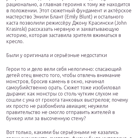
рационально, а главная героиня к тому же находится
в положении. Этот сюжетный фундамент и актёрское
мастерство Эмили Блант (Emily Blunt) и остального
каста позволили режиссёру Джону Красински (John
Krasinski) рассказать нервную и захватывающую
историю, которая заставила зрителя вжиматься в
кресло.
Были у оригинала и серьёзные недостатки
Герои то и дело вели себя нелогично: спасающий
детей отец вместо того, чтобы отвлечь внимание
монстров, бросив камень в окно, начинал
самоубийственно орать. Сюжет тоже изобиловал
дырами: как монстры со столь чутким слухом не
сошли с ума от грохота танковых выстрелов; почему
их просто не разбомбила авиация; неужели
правительство не смогло отправить жителей в
бункер или за высоченную стену?
Вот только, какими бы серьёзными не казались