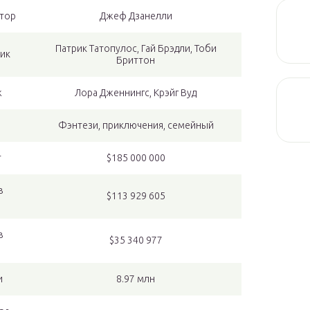
тор
Джеф Дзанелли
Патрик Татопулос, Гай Брэдли, Тоби
ик
Бриттон
ж
Лора Дженнингс, Крэйг Вуд
Фэнтези, приключения, семейный
т
$185 000 000
в
$113 929 605
в
$35 340 977
и
8.97 млн