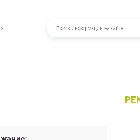
но
РЕ
жание: