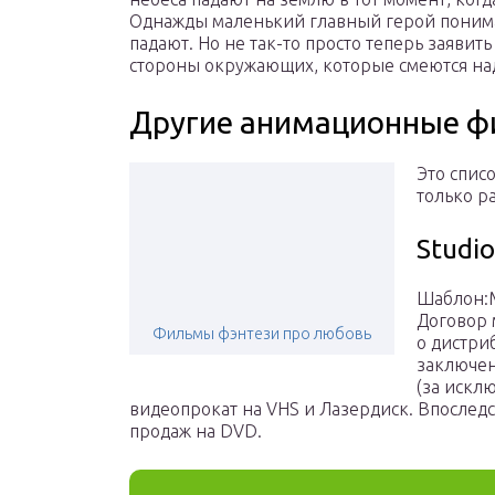
Однажды маленький главный герой понимае
падают. Но не так-то просто теперь заявит
стороны окружающих, которые смеются н
Другие анимационные ф
Это спис
только р
Studio
Шаблон:
Договор 
Фильмы фэнтези про любовь
о дистри
заключен
(за искл
видеопрокат на VHS и Лазердиск. Впоследс
продаж на DVD.