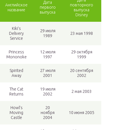
Дата
Дата
Английское
повторного
первого
название
выпуска
выпуска
Disney
Kiki’s
29 июля
Delivery
23 мая 1998
1989
Service
Princess
12 июля
29 октября
Mononoke
1997
1999
Spirited
27 июля
20 сентября
Away
2001
2002
The Cat
19 июля
2 мая 2003
Returns
2002
Howl’s
20
Moving
ноября
10 июня 2005
Castle
2004