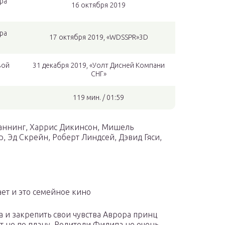
ра
16 октября 2019
ра
17 октября 2019, «WDSSPR»3D
вой
31 декабря 2019, «Уолт Дисней Компани
СНГ»
119 мин. / 01:59
Фаннинг, Харрис Дикинсон, Мишель
 Эд Скрейн, Роберт Линдсей, Дэвид Гяси,
ет и это семейное кино
 и закрепить свои чувства Аврора принц
т не по плану. Родители Филипа не очень