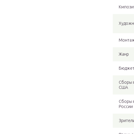
Кмпози
Художн
Монта
Жанр
Бюдже
Сборы 
США
Сборы 
России
Зрител