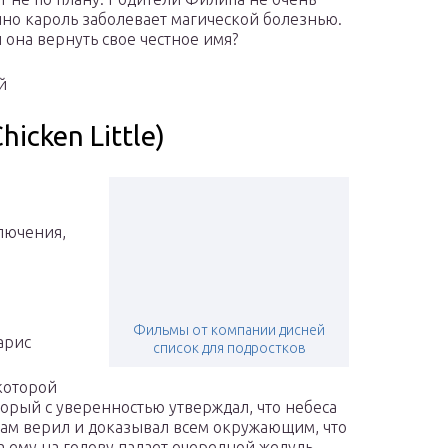
нно кароль заболевает магической болезнью.
 она вернуть свое честное имя?
й
icken Little)
лючения,
Фильмы от компании дисней
арис
список для подростков
 которой
орый с уверенностью утверждал, что небеса
сам верил и доказывал всем окружающим, что
а ему на голову падает очередной желудь.