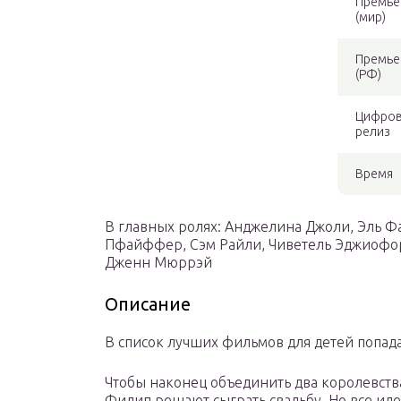
Премье
(мир)
Премье
(РФ)
Цифро
релиз
Время
В главных ролях: Анджелина Джоли, Эль 
Пфайффер, Сэм Райли, Чиветель Эджиофор,
Дженн Мюррэй
Описание
В список лучших фильмов для детей попада
Чтобы наконец объединить два королевства
Филип решают сыграть свадьбу. Но все иде