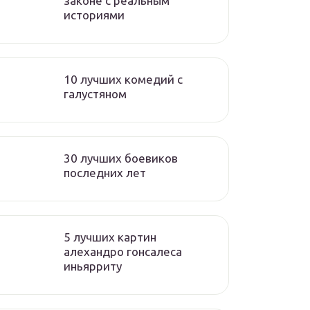
законе с реальным
историями
10 лучших комедий с
галустяном
30 лучших боевиков
последних лет
5 лучших картин
алехандро гонсалеса
иньярриту