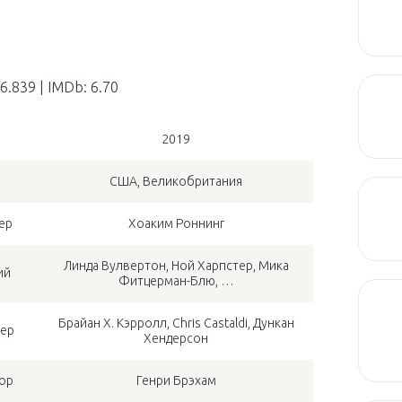
6.839 | IMDb: 6.70
2019
США, Великобритания
ер
Хоаким Роннинг
Линда Вулвертон, Ной Харпстер, Мика
ий
Фитцерман-Блю, …
Брайан Х. Кэрролл, Chris Castaldi, Дункан
ер
Хендерсон
ор
Генри Брэхам