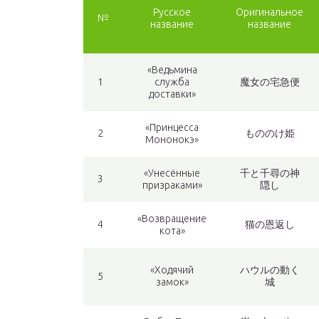
Русское
Оригинальное
№
название
название
«Ведьмина
1
служба
魔女の宅急便
доставки»
«Принцесса
2
もののけ姫
Мононокэ»
«Унесённые
千と千尋の神
3
призраками»
隠し
«Возвращение
4
猫の恩返し
кота»
«Ходячий
ハウルの動く
5
замок»
城