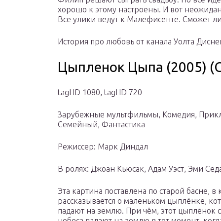
хорошо к этому настроены. И вот неожида
Все улики ведут к Малефисенте. Сможет ли
История про любовь от канала Уолта Дисне
Цыпленок Цыпа (2005) (Ch
tagHD 1080, tagHD 720
Зарубежные мультфильмы, Комедия, Прик
Семейный, Фантастика
Режиссер: Марк Диндал
В ролях: Джоан Кьюсак, Адам Уэст, Эми Сед
Эта картина поставлена по старой басне, в
рассказывается о маленьком цыплёнке, кот
падают на землю. При чём, этот цыплёнок 
небеса падают на землю в тот момент, когд