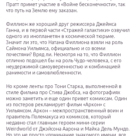
Пратт примет участие в «Войне бесконечности», так
что путь на Землю ему заказан.
Филлион же хороший друг режиссера Джеймса
Ганна, и в первой части «Стражей галактики» озвучил
одного из инопланетян в космической тюрьме.
Значит ли это, что Натана Филлиона взяли на роль
Саймона Уильямса, официально и со всеми
почестями? Вряд ли. Несмотря на то, что Филлион
отлично подошел бы на роль Чудо-человека, с его
неудержимой самоуверенностью и комбинацией
ранимости и самовлюбленности.
Но кроме ленты про Тони Старка, выполненной в
стиле фильма про Стива Джобса, на фотографиях
можно заметить и еще один привет комиксам. Один
из постеров рекламирует фильм «Аркон» с
Уильямсом. Аркон – межпространственный воин и
правитель Полемакуса из комиксов, который
недавно стал главным героем мини-серии
Weirdworld от Джэйсона Аарона и Майка Дель Мундо.
Но это не просто упоминание знакомого имени, все