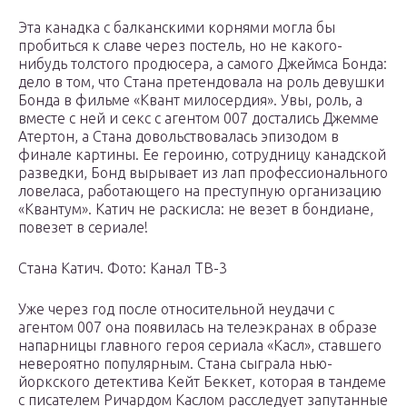
Эта канадка с балканскими корнями могла бы
пробиться к славе через постель, но не какого-
нибудь толстого продюсера, а самого Джеймса Бонда:
дело в том, что Стана претендовала на роль девушки
Бонда в фильме «Квант милосердия». Увы, роль, а
вместе с ней и секс с агентом 007 достались Джемме
Атертон, а Стана довольствовалась эпизодом в
финале картины. Ее героиню, сотрудницу канадской
разведки, Бонд вырывает из лап профессионального
ловеласа, работающего на преступную организацию
«Квантум». Катич не раскисла: не везет в бондиане,
повезет в сериале!
Стана Катич. Фото: Канал ТВ-3
Уже через год после относительной неудачи с
агентом 007 она появилась на телеэкранах в образе
напарницы главного героя сериала «Касл», ставшего
невероятно популярным. Стана сыграла нью-
йоркского детектива Кейт Беккет, которая в тандеме
с писателем Ричардом Каслом расследует запутанные