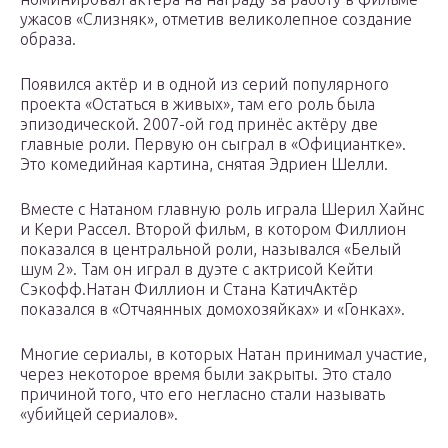
ужасов «Слизняк», отметив великолепное создание
образа.
Появился актёр и в одной из серий популярного
проекта «Остаться в живых», там его роль была
эпизодической. 2007-ой год принёс актёру две
главные роли. Первую он сыграл в «Официантке».
Это комедийная картина, снятая Эдриен Шелли.
Вместе с Натаном главную роль играла Шерил Хайнс
и Кери Рассел. Второй фильм, в котором Филлион
показался в центральной роли, назывался «Белый
шум 2». Там он играл в дуэте с актрисой Кейти
Сэкофф.Натан Филлион и Стана КатичАктёр
показался в «Отчаянных домохозяйках» и «Гонках».
Многие сериалы, в которых Натан принимал участие,
через некоторое время были закрыты. Это стало
причиной того, что его негласно стали называть
«убийцей сериалов».