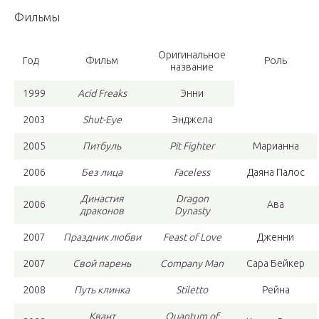
Фильмы
Оригинальное
Год
Фильм
Роль
название
1999
Acid Freaks
Энни
2003
Shut-Eye
Энджела
2005
Питбуль
Pit Fighter
Марианна
2006
Без лица
Faceless
Даяна Палос
Династия
Dragon
2006
Ава
драконов
Dynasty
2007
Праздник любви
Feast of Love
Дженни
2007
Свой парень
Company Man
Сара Бейкер
2008
Путь клинка
Stiletto
Рейна
Квант
Quantum of