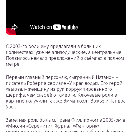
С 2003-го роли ему предлагали в больших
количествах, уже не эпизодические, а центральные.
Появилось немало предложений о съёмках в полном
метре.
Первый главный персонаж, сыгранный Натаном –
писатель Роберт в сериале «У края воды». Его герой
«вырвал» женщину из рук коррумпированного
шерифа, чем спас её от смерти. Ключевые роли в
картине получили так же Эмманюэлт Вожье и Чандра
Уэст.
Заметная роль была сыграна Филлионом в 2005-ом в
«Миссии «Серенити». Журнал «Фангория»
номинировал актёра на награду за работу в фильме