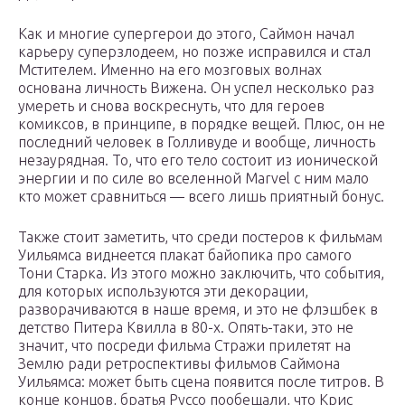
Как и многие супергерои до этого, Саймон начал
карьеру суперзлодеем, но позже исправился и стал
Мстителем. Именно на его мозговых волнах
основана личность Вижена. Он успел несколько раз
умереть и снова воскреснуть, что для героев
комиксов, в принципе, в порядке вещей. Плюс, он не
последний человек в Голливуде и вообще, личность
незаурядная. То, что его тело состоит из ионической
энергии и по силе во вселенной Marvel с ним мало
кто может сравниться — всего лишь приятный бонус.
Также стоит заметить, что среди постеров к фильмам
Уильямса виднеется плакат байопика про самого
Тони Старка. Из этого можно заключить, что события,
для которых используются эти декорации,
разворачиваются в наше время, и это не флэшбек в
детство Питера Квилла в 80-х. Опять-таки, это не
значит, что посреди фильма Стражи прилетят на
Землю ради ретроспективы фильмов Саймона
Уильямса: может быть сцена появится после титров. В
конце концов, братья Руссо пообещали, что Крис