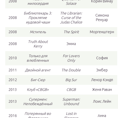
2008
Корин Винау
милосердия
Solace
Библиотекарь 3:
The Librarian:
Симона
2008
Проклятие
Curse of the
Ренуар
иудовой чаши
Judas Chalice
2008
Мститель
The Spirit
Моргенштерн
Truth About
2008
Эмма
Kerry
Только для
For Lovers
2010
София
влюбленных
Only
2011
Двойной агент
The Double
Эмбер
2012
Биг-Сюр
Big Sur
Ленор Кэндл
2013
Клуб «CBGB»
CBGB
Женя Раван
Супермен:
Superman:
2013
Лоис Лейн
Непобеждённый
Unbound
Потерянный во
Lost in
2016
Анна