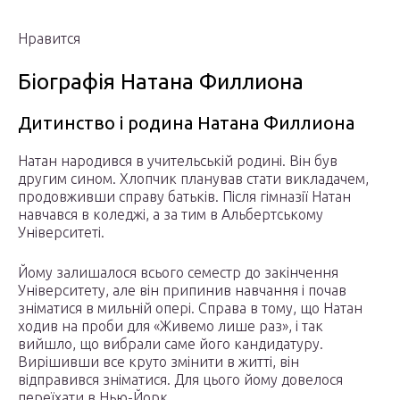
Нравится
Біографія Натана Филлиона
Дитинство і родина Натана Филлиона
Натан народився в учительській родині. Він був
другим сином. Хлопчик планував стати викладачем,
продовживши справу батьків. Після гімназії Натан
навчався в коледжі, а за тим в Альбертському
Університеті.
Йому залишалося всього семестр до закінчення
Університету, але він припинив навчання і почав
зніматися в мильній опері. Справа в тому, що Натан
ходив на проби для «Живемо лише раз», і так
вийшло, що вибрали саме його кандидатуру.
Вирішивши все круто змінити в житті, він
відправився зніматися. Для цього йому довелося
переїхати в Нью-Йорк.