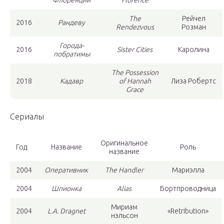
Флоренции
Florence
The
Рейчел
2016
Рандеву
Rendezvous
Розман
Города-
2016
Sister Cities
Каролина
побратимы
The Possession
2018
Кадавр
of Hannah
Лиза Робертс
Grace
Сериалы
Оригинальное
Год
Название
Роль
название
2004
Оперативник
The Handler
Мариэлла
2004
Шпионка
Alias
Бортпроводница
Мириам
2004
L.A. Dragnet
«Retribution»
нэльсон