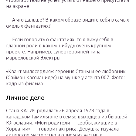
чтобы зритель не успел устать от нашего присутствия
на экране
— А что дальше? В каком образе видите себя в самых
смелых фантазиях?
— Если говорить о фантазиях, то я вижу себя в
главной роли в каком-нибудь очень крупном
проекте. Например, супергероиней типа
марвеловской Электры.
«Квант милосердия»: героиня Станы и ее любовник
(Cаймон Кассианидес) на мушке у агента 007. Фото:
кадр из фильма
Личное дело
Стана КАТИЧ родилась 26 апреля 1978 года в
канадском Гамильтоне в семье выходцев из бывшей
Югославии. «Мои родители — сербы, жившие в
Хорватии», — говорит актриса. Девушка изучала
актерское мастерство в одном из частных