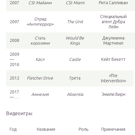
2007
CSI: Майами
CSI: Miami
Рита Салливан
Специальный
Отряд
2007
The Unit
агент Дэбра
«Антитеррор»
Лейн
Стать
Would Be
Джулианна
2008
королями
Kings
Мартнеил
2009
—
Касл
Castle
Кейт Бекетт
2016
«The
2012
Fletcher Drive
Грета
Intervention»
2017
Амнезия
Absentia
Эмили Бирн
— …
Видеоигры
Год
Название
Роль
Примечания