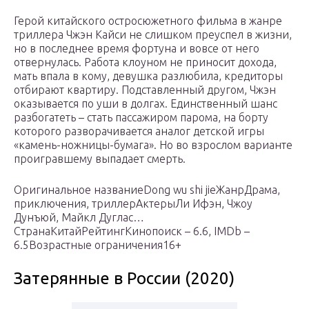
Герой китайского остросюжетного фильма в жанре
триллера Чжэн Кайси не слишком преуспел в жизни,
но в последнее время фортуна и вовсе от него
отвернулась. Работа клоуном не приносит дохода,
мать впала в кому, девушка разлюбила, кредиторы
отбирают квартиру. Подставленный другом, Чжэн
оказывается по уши в долгах. Единственный шанс
разбогатеть – стать пассажиром парома, на борту
которого разворачивается аналог детской игры
«камень-ножницы-бумага». Но во взрослом варианте
проигравшему выпадает смерть.
Оригинальное названиеDong wu shi jieЖанрДрама,
приключения, триллерАктерыЛи Ифэн, Чжоу
Дунъюй, Майкл Дуглас…
СтранаКитайРейтингКинопоиск – 6.6, IMDb –
6.5Возрастные ограничения16+
Затерянные в России (2020)