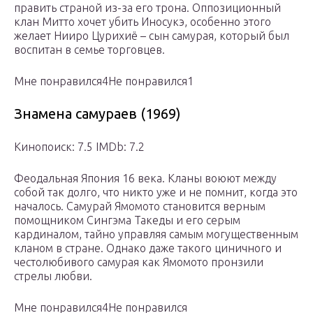
править страной из-за его трона. Оппозиционный
клан Митто хочет убить Иносукэ, особенно этого
желает Нииро Цурихиё – сын самурая, который был
воспитан в семье торговцев.
Мне понравился4Не понравился1
Знамена самураев (1969)
Кинопоиск: 7.5 IMDb: 7.2
Феодальная Япония 16 века. Кланы воюют между
собой так долго, что никто уже и не помнит, когда это
началось. Самурай Ямомото становится верным
помощником Сингэма Такеды и его серым
кардиналом, тайно управляя самым могущественным
кланом в стране. Однако даже такого циничного и
честолюбивого самурая как Ямомото пронзили
стрелы любви.
Мне понравился4Не понравился