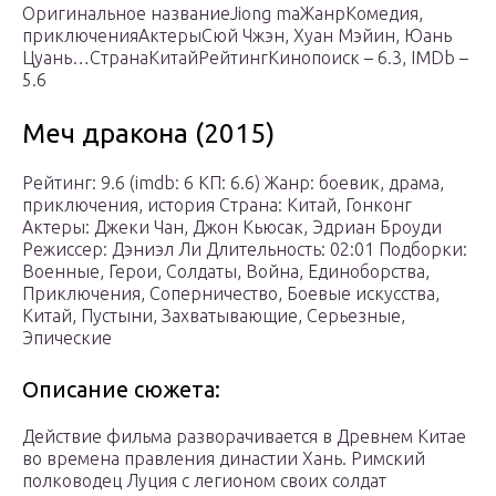
Оригинальное названиеJiong maЖанрКомедия,
приключенияАктерыСюй Чжэн, Хуан Мэйин, Юань
Цуань…СтранаКитайРейтингКинопоиск – 6.3, IMDb –
5.6
Меч дракона (2015)
Рейтинг: 9.6 (imdb: 6 КП: 6.6) Жанр: боевик, драма,
приключения, история Страна: Китай, Гонконг
Актеры: Джеки Чан, Джон Кьюсак, Эдриан Броуди
Режиссер: Дэниэл Ли Длительность: 02:01 Подборки:
Военные, Герои, Солдаты, Война, Единоборства,
Приключения, Соперничество, Боевые искусства,
Китай, Пустыни, Захватывающие, Серьезные,
Эпические
Описание сюжета:
Действие фильма разворачивается в Древнем Китае
во времена правления династии Хань. Римский
полководец Луция с легионом своих солдат