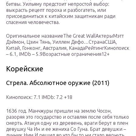
битвы. Уильяму предстоит непростой выбор:
выкрасть рецепт пороха и разбогатеть, или
присоединиться к китайским защитникам ради
спасения человечества.
Оригинальное названиеThe Great WallАктерыМэтт
Дэймон, Цзин Тянь, Уиллем Дефо…СтранаСША,
Китай, Гонконг, Австралия, КанадаРейтингКинопоиск
– 6.1, IMDb – 5.9Возрастные ограничения12+
Корейские
Стрела. Абсолютное оружие (2011)
Кинопоиск: 7.1 IMDb: 7.2 +18
1636 год. Манчжуры пришли на землю Чосон,
разоряя это государство и оставляя после себя только
смерть. Атакуя одну из деревень, враги берут в плен
девушку Ча Ин и ее жениха Со Гуна. Брат девушки –
лучник Ним И решил во что бы то ни стало вернуть