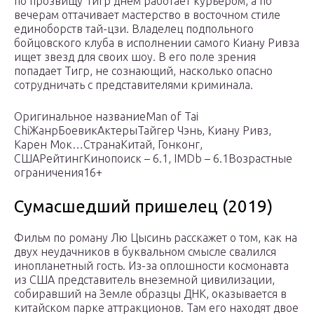
по прозвищу Тигр днем работает курьером, а по
вечерам оттачивает мастерство в восточном стиле
единоборств тай-цзи. Владелец подпольного
бойцовского клуба в исполнении самого Киану Ривза
ищет звезд для своих шоу. В его поле зрения
попадает Тигр, не сознающий, насколько опасно
сотрудничать с представителями криминала.
Оригинальное названиеMan of Tai
ChiЖанрБоевикАктерыТайгер Чэнь, Киану Ривз,
Карен Мок…СтранаКитай, Гонконг,
СШАРейтингКинопоиск – 6.1, IMDb – 6.1Возрастные
ограничения16+
Сумасшедший пришелец (2019)
Фильм по роману Лю Цысинь расскажет о том, как на
двух неудачников в буквальном смысле свалился
инопланетный гость. Из-за оплошности космонавта
из США представитель внеземной цивилизации,
собиравший на Земле образцы ДНК, оказывается в
китайском парке аттракционов. Там его находят двое