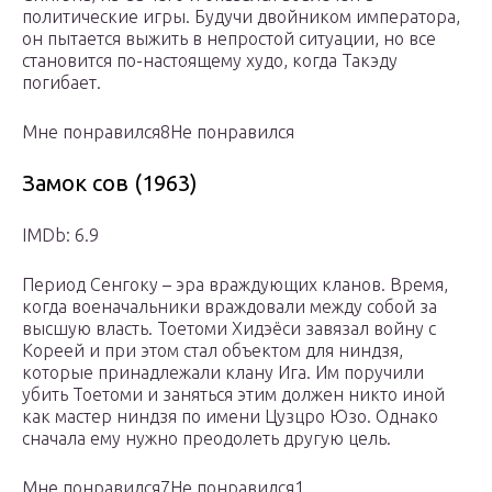
политические игры. Будучи двойником императора,
он пытается выжить в непростой ситуации, но все
становится по-настоящему худо, когда Такэду
погибает.
Мне понравился8Не понравился
Замок сов (1963)
IMDb: 6.9
Период Сенгоку – эра враждующих кланов. Время,
когда военачальники враждовали между собой за
высшую власть. Тоетоми Хидэёси завязал войну с
Кореей и при этом стал объектом для ниндзя,
которые принадлежали клану Ига. Им поручили
убить Тоетоми и заняться этим должен никто иной
как мастер ниндзя по имени Цузцро Юзо. Однако
сначала ему нужно преодолеть другую цель.
Мне понравился7Не понравился1