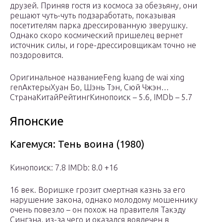
друзей. Приняв гостя из космоса за обезьяну, они
решают чуть-чуть подзаработать, показывая
посетителям парка дрессированную зверушку.
Однако скоро космический пришелец вернет
источник силы, и горе-дрессировщикам точно не
поздоровится.
Оригинальное названиеFeng kuang de wai xing
renАктерыХуан Бо, Шэнь Тэн, Сюй Чжэн…
СтранаКитайРейтингКинопоиск – 5.6, IMDb – 5.7
Японские
Кагемуся: Тень воина (1980)
Кинопоиск: 7.8 IMDb: 8.0 +16
16 век. Воришке грозит смертная казнь за его
нарушение закона, однако молодому мошеннику
очень повезло – он похож на правителя Такэду
Сингэна, из-за чего и оказался вовлечен в