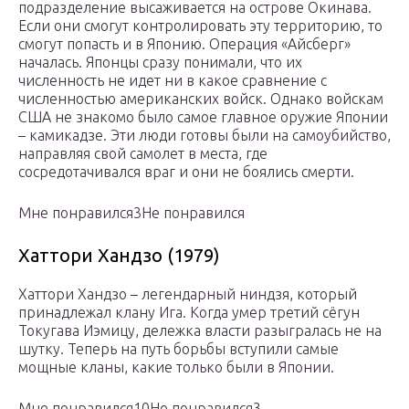
подразделение высаживается на острове Окинава.
Если они смогут контролировать эту территорию, то
смогут попасть и в Японию. Операция «Айсберг»
началась. Японцы сразу понимали, что их
численность не идет ни в какое сравнение с
численностью американских войск. Однако войскам
США не знакомо было самое главное оружие Японии
– камикадзе. Эти люди готовы были на самоубийство,
направляя свой самолет в места, где
сосредотачивался враг и они не боялись смерти.
Мне понравился3Не понравился
Хаттори Хандзо (1979)
Хаттори Хандзо – легендарный ниндзя, который
принадлежал клану Ига. Когда умер третий сёгун
Токугава Иэмицу, дележка власти разыгралась не на
шутку. Теперь на путь борьбы вступили самые
мощные кланы, какие только были в Японии.
Мне понравился10Не понравился3