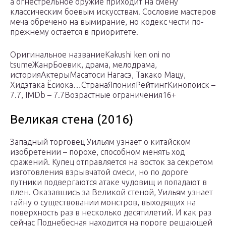
а огнестрельное оружие приходит на смену
классическим боевым искусствам. Сословие мастеров
меча обречено на вымирание, но кодекс чести по-
прежнему остается в приоритете.
Оригинальное названиеKakushi ken oni no
tsumeЖанрБоевик, драма, мелодрама,
историяАктерыМасатоси Нагасэ, Такако Мацу,
Хидэтака Ёсиока…СтранаЯпонияРейтингКинопоиск –
7.7, IMDb – 7.7Возрастные ограничения16+
Великая стена (2016)
Западный торговец Уильям узнает о китайском
изобретении – порохе, способном менять ход
сражений. Купец отправляется на восток за секретом
изготовления взрывчатой смеси, но по дороге
путники подвергаются атаке чудовищ и попадают в
плен. Оказавшись за Великой стеной, Уильям узнает
тайну о существовании монстров, выходящих на
поверхность раз в несколько десятилетий. И как раз
сейчас Поднебесная находится на пороге решающей