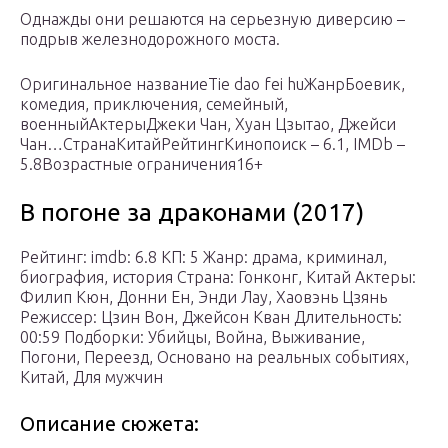
Однажды они решаются на серьезную диверсию –
подрыв железнодорожного моста.
Оригинальное названиеTie dao fei huЖанрБоевик,
комедия, приключения, семейный,
военныйАктерыДжеки Чан, Хуан Цзытао, Джейси
Чан…СтранаКитайРейтингКинопоиск – 6.1, IMDb –
5.8Возрастные ограничения16+
В погоне за драконами (2017)
Рейтинг: imdb: 6.8 КП: 5 Жанр: драма, криминал,
биография, история Страна: Гонконг, Китай Актеры:
Филип Кюн, Донни Ен, Энди Лау, Хаовэнь Цзянь
Режиссер: Цзин Вон, Джейсон Кван Длительность:
00:59 Подборки: Убийцы, Война, Выживание,
Погони, Переезд, Основано на реальных событиях,
Китай, Для мужчин
Описание сюжета: