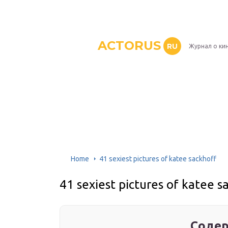
ACTORUS
RU
Журнал о ки
Home
41 sexiest pictures of katee sackhoff
41 sexiest pictures of katee s
Содер