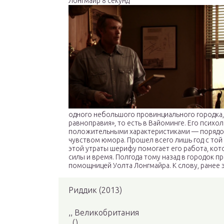
Лонгмайр 8 секунд
одного небольшого провинциального городка
равноправия», то есть в Вайоминге. Его психо
положительными характеристиками — порядоч
чувством юмора. Прошел всего лишь год с той 
этой утраты шерифу помогает его работа, кот
силы и время. Полгода тому назад в городок п
помощницей Уолта Лонгмайра. К слову, ранее 
Риддик (2013)
,, Великобритания
, ()