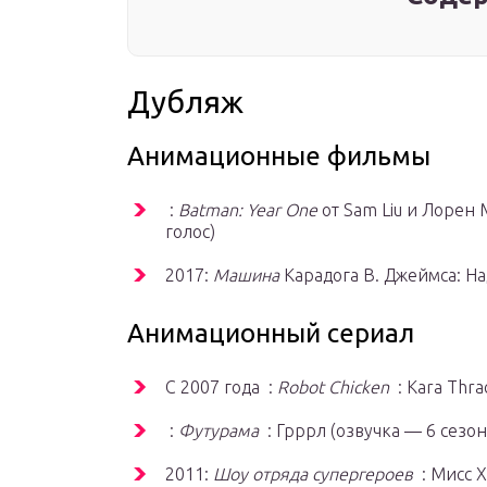
Дубляж
Анимационные фильмы
:
Batman: Year One
от Sam Liu и Лорен
голос)
2017:
Машина
Карадога В. Джеймса: Н
Анимационный сериал
С
2007 года :
Robot Chicken
: Kara Thrac
:
Футурама
: Грррл
(озвучка — 6 сезон
2011:
Шоу отряда супергероев
: Мисс 