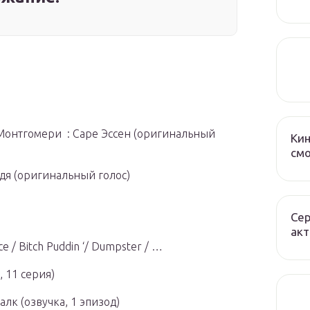
 Монтгомери : Саре Эссен
(оригинальный
Ки
смо
адя
(оригинальный голос)
Сер
ак
e / Bitch Puddin ‘/ Dumpster / …
, 11 серия)
Халк
(озвучка, 1 эпизод)