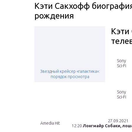
Кэти Сакхофф биография,
рождения
Кэти
теле
Sony
Sci-Fi
Звездный крейсер «галактика»:
порядок просмотра
Sony
Sci-Fi
27.09.2021
Amedia Hit
12:20
Лонгмайр Собаки, лош