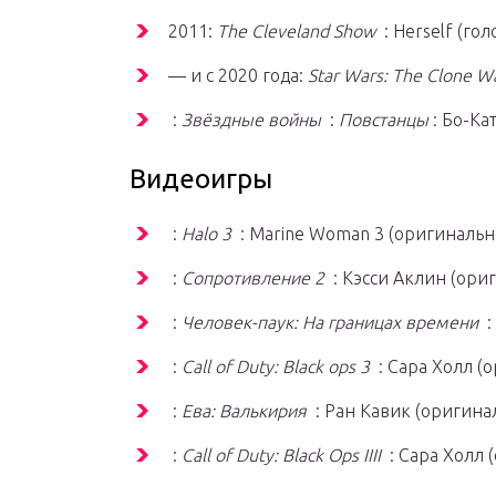
2011:
The Cleveland Show
: Herself
(гол
— и с 2020 года:
Star Wars: The Clone W
:
Звёздные войны
:
Повстанцы
: Бо-Ка
Видеоигры
:
Halo 3
: Marine Woman 3
(оригинальн
:
Сопротивление 2
: Кэсси Аклин
(ори
:
Человек-паук: На границах времени
:
:
Call of Duty: Black ops 3
: Сара Холл
(о
:
Ева: Валькирия
: Ран Кавик
(оригина
:
Call of Duty: Black Ops IIII
: Сара Холл