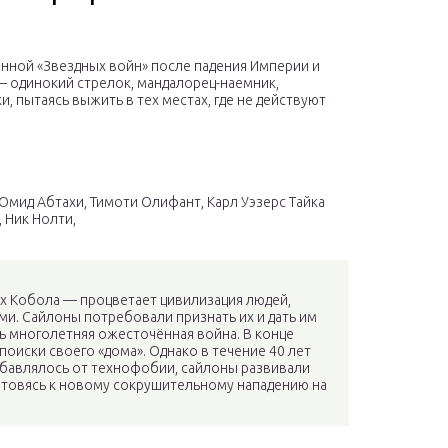
енной «Звездных войн» после падения Империи и
— одинокий стрелок, мандалорец-наемник,
, пытаясь выжить в тех местах, где не действуют
 Омид Абтахи, Тимоти Олифант, Карл Уэзерс Тайка
 Ник Нолти,
ях Кобола — процветает цивилизация людей,
и. Сайлоны потребовали признать их и дать им
сь многолетняя ожесточённая война. В конце
поиски своего «дома». Однако в течение 40 лет
збавлялось от технофобии, сайлоны развивали
отовясь к новому сокрушительному нападению на